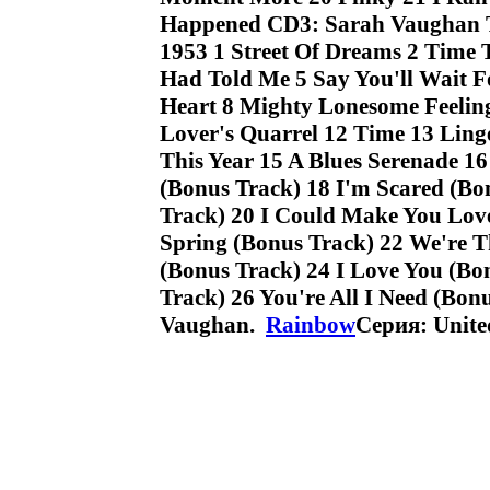
Happened CD3: Sarah Vaughan T
1953 1 Street Of Dreams 2 Time 
Had Told Me 5 Say You'll Wait 
Heart 8 Mighty Lonesome Feeling 
Lover's Quarrel 12 Time 13 Linge
This Year 15 A Blues Serenade 
(Bonus Track) 18 I'm Scared (B
Track) 20 I Could Make You Love
Spring (Bonus Track) 22 We're 
(Bonus Track) 24 I Love You (Bo
Track) 26 You're All I Need (B
Vaughan.
Rainbow
Серия: Unite