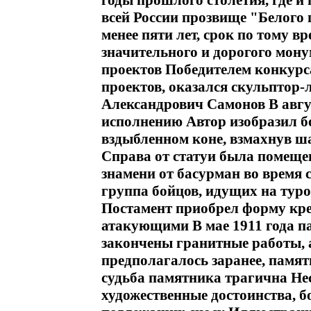
годы прошлого столетия, где и
всей России прозвище "Белого
менее пяти лет, срок по тому 
значительного и дорогого мону
проектов Победителем конкурс
проектов, оказался скульптор-
Александрович Самонов В авгус
исполнению Автор изобразил бо
вздыбленном коне, взмахнув ша
Справа от статуи была помеще
знамени от басурман во время с
группа бойцов, идущих на тур
Постамент приобрел форму кре
атакующими В мае 1911 года п
закончены гранитные работы, а
предполагалось заранее, памя
судьба памятника трагична Не
художественные достоинства, 