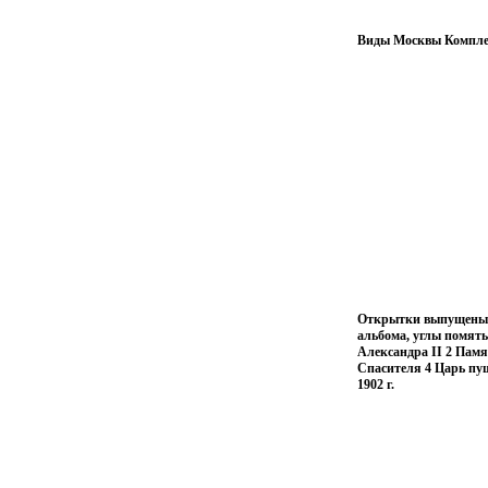
Виды Москвы Комплек
Открытки выпущены р
альбома, углы помят
Александра II 2 Памя
Спасителя 4 Царь пу
1902 г.