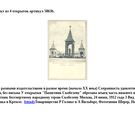
т из 4 открыток артикул 5863b.
азными издательствами в разное время (начало XX века) Сохранность удовлет
ы, без письма У открытки "Памятник Скобелеву" обрезана огыгц часть нижнего 
тник бессмертному народному герою Скобелеву Москва, 24 июня, 1912 года 3 Вид
шка в Кремле.
friends
Товарищество Р Голике и А Вильборг, Фототипия Шерер, На