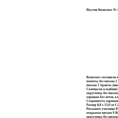
Якутия Комплект № 4
Комплект составили о
помяты, без письма 2
письма 3 Арангас (ви
Скопцы на кладбище М
округлены, без письм
хорошая Без меток ал
Сохранность хорошая 
Размер 8,8 х 13,9 см
Реального училища Ра
открытки письмо 9 Як
округлены, без письм