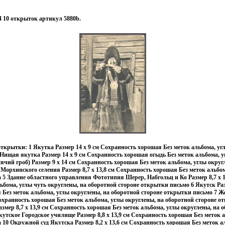
 10 открыток артикул 5880b.
ткрытки: 1 Якутка Размер 14 х 9 см Сохранность хорошая Без меток альбома, уг
 Нищая якутка Размер 14 х 9 см Сохранность хорошая огыдь Без меток альбома, у
сячий гроб) Размер 9 х 14 см Сохранность хорошая Без меток альбома, углы округл
орхинского селения Размер 8,7 х 13,8 см Сохранность хорошая Без меток альбом
а 5 Здание областного управления Фототипия Шерер, Набгольц и Ко Размер 8,7 х 
ьбома, углы чуть округлены, на оборотной стороне открытки письмо 6 Якутск Разм
Без меток альбома, углы округлены, на оборотной стороне открытки письмо 7 
 Сохранность хорошая Без меток альбома, углы округлены, на оборотной стороне 
змер 8,7 х 13,9 см Сохранность хорошая Без меток альбома, углы округлены, на 
утское Городское училище Размер 8,8 х 13,9 см Сохранность хорошая Без меток 
а 10 Окружной суд Якутска Размер 8,2 х 13,6 см Сохранность хорошая Без меток а