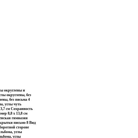
лы округлены и
глы округлены, без
ены, без письма 4
а, углы чуть
13,7 см Сохранность
ер 8,8 х 13,8 см
Женская гимназия
открытки письмо 8 Вид
оборотной стороне
альбома, углы
льбома, углы