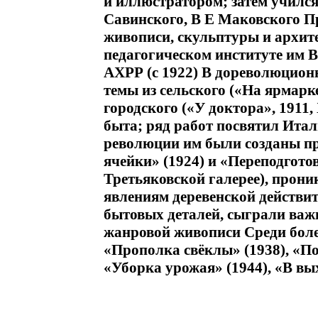
и иллюстратором; затем учился 
Савинского, В Е Маковского П
живописи, скульптуры и архите
педагогическом институте им В
АХРР (с 1922) В дореволюцион
темы из сельского («На ярмарке
городского («У доктора», 1911
быта; ряд работ посвятил Ита
революции им были созданы пр
ячейки» (1924) и «Переподготов
Третьяковской галерее), прон
явлениям деревенской действи
бытовых деталей, сыграли важ
жанровой живописи Среди боле
«Прополка свёклы» (1938), «Пос
«Уборка урожая» (1944), «В вы