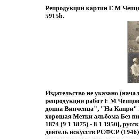
Репродукции картин Е М Чепцо
5915b.
Издательство не указано (нача
репродукции работ Е М Чепцов
донна Винченца", "На Капри" Р
хорошая Метки альбома Без п
1874 (9 1 1875) - 8 1 1950], ру
деятель искусств РСФСР (1946