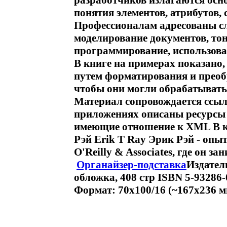
разработчиков излагаются осн
понятия элементов, атрибутов,
Профессионалам адресованы с
моделирование документов, то
программирование, использова
В книге на примерах показано
путем форматирования и преоб
чтобы они могли обрабатыватьс
Материал сопровождается ссы
приложениях описаны ресурсы 
имеющие отношение к XML В к
Рэй Erik T Ray Эрик Рэй - оп
O'Reilly & Associates, где он 
Органайзер-подставка
Издател
обложка, 408 стр ISBN 5-93286-
Формат: 70x100/16 (~167x236 м