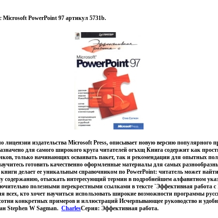
 Microsoft PowerPoint 97 артикул 5731b.
о лицензии издательства Microsoft Press, описывает новую версию популярного 
азначено для самого широкого круга читателей огъхщ Книга содержит как прост
ков, только начинающих осваивать пакет, так и рекомендации для опытных пол
аучитесь готовить качественно оформленные материалы для самых разнообразн
книги делает ее уникальным справочником по PowerPoint: читатель может найт
у содержанию, отыскать интересующий термин в подробнейшем алфавитном указ
ючительно полезными перекрестными ссылками в тексте `Эффективная работа с P
ля всех, кто хочет научиться использовать широкие возможности программы рус
7 сотни конкретных примеров и иллюстраций Исчерпывающее руководство и удоб
ан Stephen W Sagman.
Charles
Серия: Эффективная работа.