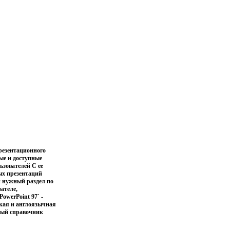
презентационного
ые и доступные
ьзователей С ее
ых презентаций
и нужный раздел по
ателе,
owerPoint 97` -
ская и англоязычная
ный справочник