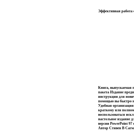
Эффективная работа с
Книга, выпускаемая п
пакета Издание предн
инструкции для нович
помощью вы быстро н
Удобная организация 
краткому или полном
воспользоваться искл
настольное издание д
версии PowerPoint 9
Автор Стивен В Сагм