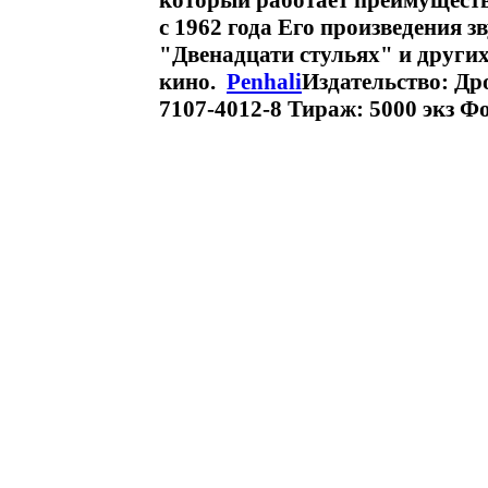
который работает преимущест
с 1962 года Его произведения з
"Двенадцати стульях" и други
кино.
Penhali
Издательство: Др
7107-4012-8 Тираж: 5000 экз Фо