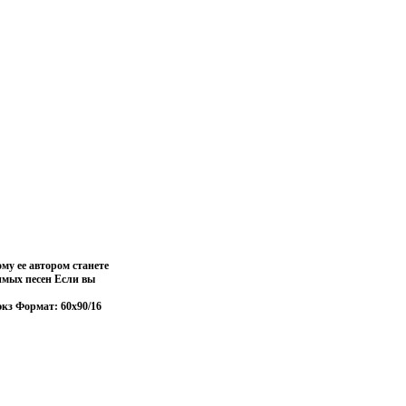
ому ее автором станете
имых песен Если вы
экз Формат: 60x90/16