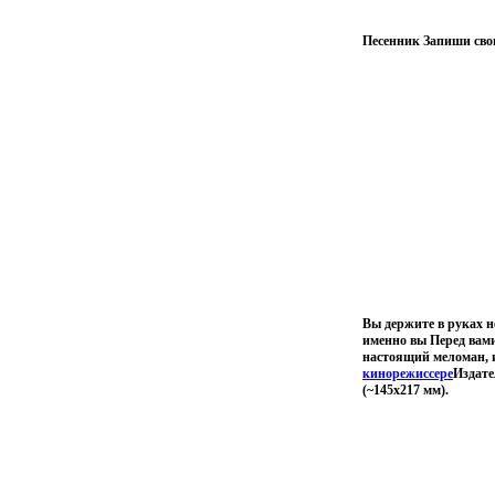
Песенник Запиши сво
Вы держите в руках не
именно вы Перед вами
настоящий меломан, и
кинорежиссере
Издате
(~145х217 мм).